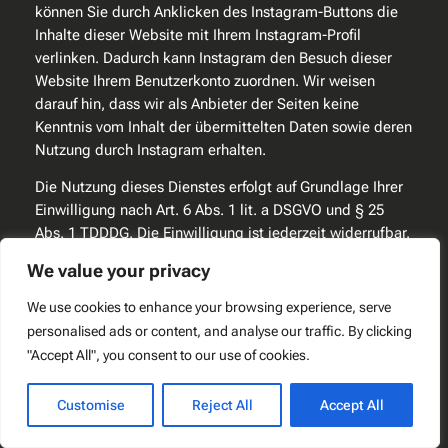
können Sie durch Anklicken des Instagram-Buttons die
Inhalte dieser Website mit Ihrem Instagram-Profil
verlinken. Dadurch kann Instagram den Besuch dieser
Website Ihrem Benutzerkonto zuordnen. Wir weisen
darauf hin, dass wir als Anbieter der Seiten keine
Kenntnis vom Inhalt der übermittelten Daten sowie deren
Nutzung durch Instagram erhalten.
Die Nutzung dieses Dienstes erfolgt auf Grundlage Ihrer
Einwilligung nach Art. 6 Abs. 1 lit. a DSGVO und § 25
Abs. 1 TDDDG. Die Einwilligung ist jederzeit widerrufbar.
We value your privacy
Soweit mit Hilfe des hier beschriebenen Tools
personenbezogene Daten auf unserer Website erfasst
We use cookies to enhance your browsing experience, serve
und an Facebook bzw. Instagram weitergeleitet werden,
personalised ads or content, and analyse our traffic. By clicking
sind wir und die Meta Platforms Ireland Limited, 4 Grand
"Accept All", you consent to our use of cookies.
Canal Square, Grand Canal Harbour, Dublin 2, Irland
gemeinsam für diese Datenverarbeitung verantwortlich
Customise
Reject All
Accept All
(Art. 26 DSGVO). Die gemeinsame Verantwortlichkeit
beschränkt sich dabei ausschließlich auf die Erfassung